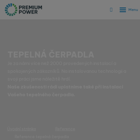
Rozbalen
Vyhledáván
menu
TEPELNÁ ČERPADLA
Je za námi více než 2000 provedených instalací a
spokojených zákazníků. Na instalovanou technologii a
svoji práci jsme náležitě hrdí.
Naše zkušenosti rádi uplatníme také při instalaci
Vašeho tepelného čerpadla.
Úvodní stránka
Reference
Reference tepelná čerpadla