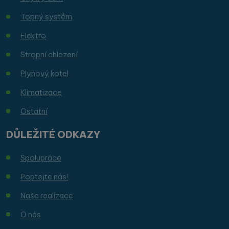
Topný systém
Elektro
Stropní chlazení
Plynový kotel
Klimatizace
Ostatní
DŮLEŽITÉ ODKAZY
Spolupráce
Poptejte nás!
Naše realizace
O nás