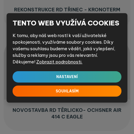
REKONSTRUKCE RD TŘINEC - KRONOTERM
WPLV 14 + HM 141
TENTO WEB VYUŽÍVÁ COOKIES
K tomu, aby náš web rostl k vaší uživatelské
spokojenosti, využíváme soubory cookies. Díky
vašemu souhlasu budeme vědět, jaká vylepšení,
služby a reklamy jsou pro vás relevantní.
Děkujeme!
Zobrazit podrobnosti.
NASTAVENÍ
SOUHLASÍM
NOVOSTAVBA RD TĚRLICKO- OCHSNER AIR
414 C EAGLE