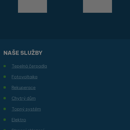
NAŠE SLUŽBY
Tepelná čerpadla
Fotovoltaika
Rekuperace
Chytrý dům
Topný systém
Elektro