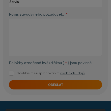
Popis závady nebo požadavek:
*
Položky označené hvězdičkou (
*
) jsou povinné.
Souhlasím
Souhlasím se zpracováním
osobních údajů
.
se
zpracováním
ODESLAT
osobních
Formulář
údajů
.
se
nepodařilo