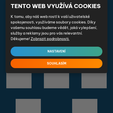
odeslat.
TENTO WEB VYUŽÍVÁ COOKIES
JSME AUTORIZOVANÝMI PARTNERY
ZNAČEK
K tomu, aby náš web rostl k vaší uživatelské
spokojenosti, využíváme soubory cookies. Díky
vašemu souhlasu budeme vědět, jaká vylepšení,
služby a reklamy jsou pro vás relevantní.
Děkujeme!
Zobrazit podrobnosti.
NASTAVENÍ
SOUHLASÍM