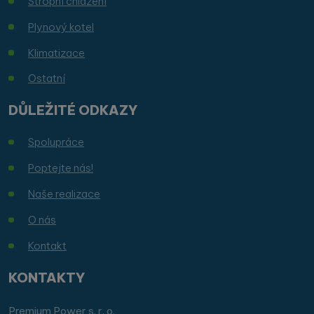
Stropní chlazení
Plynový kotel
Klimatizace
Ostatní
DŮLEŽITÉ ODKAZY
Spolupráce
Poptejte nás!
Naše realizace
O nás
Kontakt
KONTAKTY
Premium Power s. r. o.